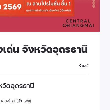
ด่น จังหวัดอุดรธานี
แชร์
วัดอุดรธานี
 เชียงใหม่ (เซ็นเฟส)