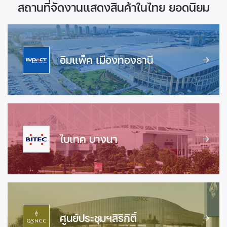
สถานที่จัดงานแสดงสินค้าในไทย ยอดนิยม
อิมแพ็ค เมืองทองธานี
ไบเทค บางนา
ศูนย์ประชุมฯสิริกิติ์