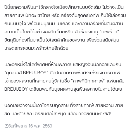
ปีนี้ยกความฟินมาไว้กลางใจเมืองพัทยาแบบจัดเต็ม ไม่ว่าจะเป็น
สายกาแฟ มัทฉะ ชาไทย หรือเครื่องดื่มสุดครีเอทีฟ ก็มีให้เลือกชิม
กันแบบจุใจ พร้อมเมนูขนม เบเกอรี่ และความอร่อยที่ผสมผสาน
ความเป็นไทยไว้อย่างลงตัว โดยหยิบเสน่ห์ของเมนู “มะพร้าว”
วัตถุดิบท้องถิ่นมาเป็นไฮไลต์สำคัญของงาน เพื่อร่วมสนับสนุน
เกษตรกรสวนมะพร้าวไทยอีกด้วย
และอีกหนึ่งไฮไลต์พิเศษที่ห้ามพลาด! ซิสหญิงจับมือคอลแลปกับ
“คุณบอส BREUUBOY” ศิลปินวาดภาพชื่อดังแห่งวงการคาเฟ่
เจ้าของผลงานที่หลายคนรู้จักในชื่อ “ภาพที่มีทุกคาเฟ่” แฟนคลับ
BREUUBOY เตรียมพบกับบูธผลงานสุดพิเศษภายในงานได้เลย
บอกเลยว่างานนี้เอาใจครบทุกสาย ทั้งสายคาเฟ่ สายหวาน สาย
ชิค และสายชิล เตรียมตัวปักหมุด แล้วมาจอยกันนะคะซิส!
วันที่โพส ส. 16 พ.ค. 2569