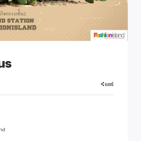
us
แชร์
and