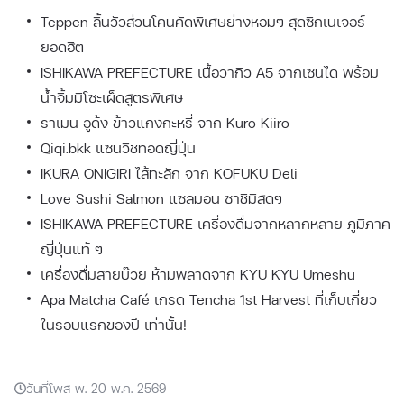
Teppen ลิ้นวัวส่วนโคนคัดพิเศษย่างหอมๆ สุดซิกเนเจอร์
ยอดฮิต
ISHIKAWA PREFECTURE เนื้อวากิว A5 จากเซนได พร้อม
น้ำจิ้มมิโซะเผ็ดสูตรพิเศษ
ราเมน อูด้ง ข้าวแกงกะหรี่ จาก Kuro Kiiro
Qiqi.bkk แซนวิชทอดญี่ปุ่น
IKURA ONIGIRI ไส้ทะลัก จาก KOFUKU Deli
Love Sushi Salmon แซลมอน ซาชิมิสดๆ
ISHIKAWA PREFECTURE เครื่องดื่มจากหลากหลาย ภูมิภาค
ญี่ปุ่นแท้ ๆ
เครื่องดื่มสายบ๊วย ห้ามพลาดจาก KYU KYU Umeshu
Apa Matcha Café เกรด Tencha 1st Harvest ที่เก็บเกี่ยว
ในรอบแรกของปี เท่านั้น!
วันที่โพส พ. 20 พ.ค. 2569