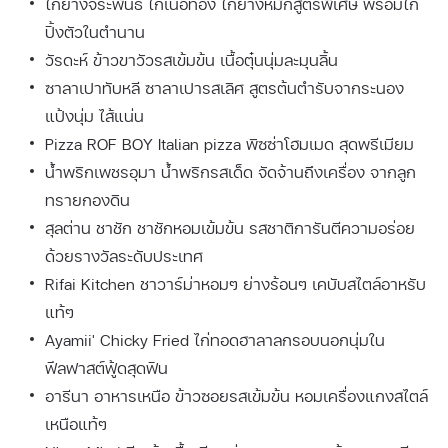
ไก่ย่างจีระพันธ์ ไก่เนื้อทอง ไก่ย่างหมักสูตรพิเศษ พร้อมไก่
ปิ้งตัวในตำนาน
วัรดะห์ ข้าวขาวัวรสเข้มข้น เนื้อตุ๋นนุ่มละมุนลิ้น
ซาลาเปาทับหลี ซาลาเปารสเลิศ สูตรต้นตำรับจากระนอง
แป้งนุ่ม ไส้แน่น
Pizza ROF BOY Italian pizza พิซซ่าโฮมเมด สุดพรีเมียม
น้ำพริกเพชรอุมา น้ำพริกรสเด็ด จัดจ้านถึงเครื่อง จากลูก
ทรายกองดิน
สุลต่าน ชาชัก ชาชักหอมเข้มข้น รสชาติการันตีความอร่อย
ด้วยรางวัลระดับประเทศ
Rifai Kitchen ชาวาร์ม่าหอมๆ ย่างร้อนๆ เคบับสไตล์อาหรับ
แท้ๆ
Ayamii' Chicky Fried ไก่ทอดฮาลาลกรอบนอกนุ่มใน
ฟีลฟาสต์ฟู้ดสุดฟิน
อารีนา อาหารเหนือ ข้าวซอยรสเข้มข้น หอมเครื่องแกงสไตล์
เหนือแท้ๆ