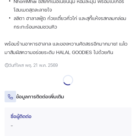
NhomMhai ชีสเค้กเนื้อเนียนนุ่ม หอมละมุน พร้อมเบเกอรี
โฮมเมดสุดละลายใจ
ลลิตา ฮาลาลฟู้ด ก๋วยเตี๋ยวคั่วไก่ และสุกี้แห้งรสกลมกล่อม
กระทะร้อนหอมชวนหิว
พร้อมร้านอาหารฮาลาล และของหวานคัดสรรอีกมากมาย! แล้ว
มาสัมผัสความอร่อยระดับ HALAL GOODIES ไปด้วยกัน
วันที่โพส พฤ. 21 พ.ค. 2569
ข้อมูลการติดต่อเพิ่มเติม
ชื่อผู้ติดต่อ
-