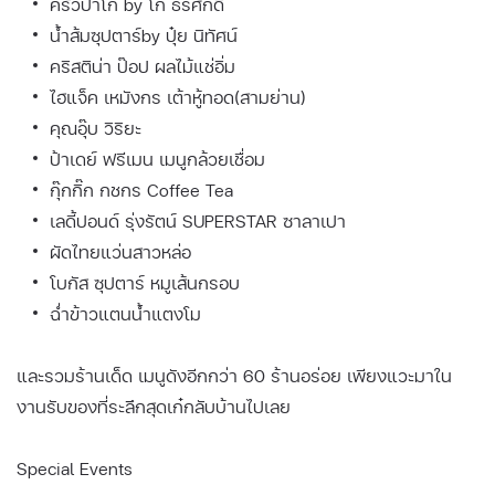
ครัวป้าโก้ by โก้ ธีรศักดิ์
น้ำส้มซุปตาร์by ปุ๋ย นิทัศน์
คริสติน่า ป๊อป ผลไม้แช่อิ่ม
ไฮแจ็ค เหมังกร เต้าหู้ทอด(สามย่าน)
คุณอุ๊บ วิริยะ
ป้าเดย์ ฟรีเมน เมนูกล้วยเชื่อม
กุ๊กกิ๊ก กชกร Coffee Tea
เลดี้ปอนด์ รุ่งรัตน์ SUPERSTAR ซาลาเปา
ผัดไทยแว่นสาวหล่อ
โบกัส ซุปตาร์ หมูเส้นกรอบ
ฉ่ำข้าวแตนน้ำแตงโม
และรวมร้านเด็ด เมนูดังอีกกว่า 60 ร้านอร่อย เพียงแวะมาใน
งานรับของที่ระลึกสุดเก๋กลับบ้านไปเลย
Special Events