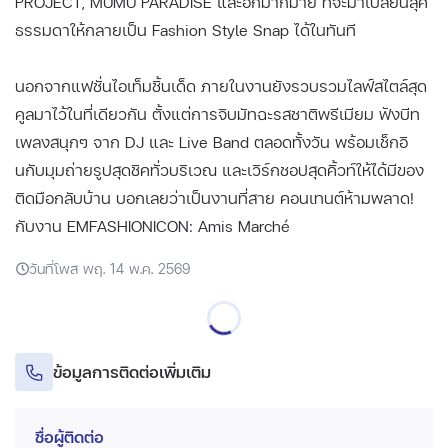
PROJECT, MUMU PARADISE และอีกมากมาย ที่จะมาเปลี่ยนลุค
ธรรมดาให้กลายเป็น Fashion Style Snap ได้ในทันที
นอกจากแฟชั่นไอเท็มชิ้นเด็ด ภายในงานยังรวบรวมไลฟ์สไตล์สุด
คูลมาไว้ในที่เดียวกัน ตั้งแต่การจิบมัทฉะรสชาติพรีเมียม ฟังบีท
เพลงสนุกๆ จาก DJ และ Live Band ตลอดทั้งวัน พร้อมเช็กอิ
นกับมุมถ่ายรูปสุดชิคทั่วบริเวณ และเวิร์กชอปสุดคิ้วท์ให้ได้มีของ
ติดมือกลับบ้าน บอกเลยว่าเป็นงานที่สาย คอนเทนต์ห้ามพลาด!
กับงาน EMFASHIONICON: Amis Marché
วันที่โพส พฤ. 14 พ.ค. 2569
ข้อมูลการติดต่อเพิ่มเติม
ชื่อผู้ติดต่อ