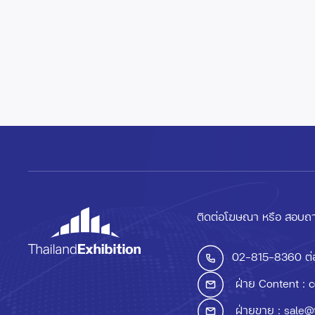
ติดต่อโฆษณา หรือ สอบถา
02-815-8360
ต่
ฝ่าย Content :
c
ฝ่ายขาย :
sale@