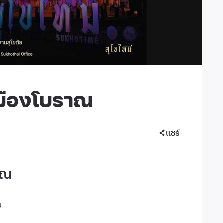
เมืองโบราณ
แชร์
าณ
ย