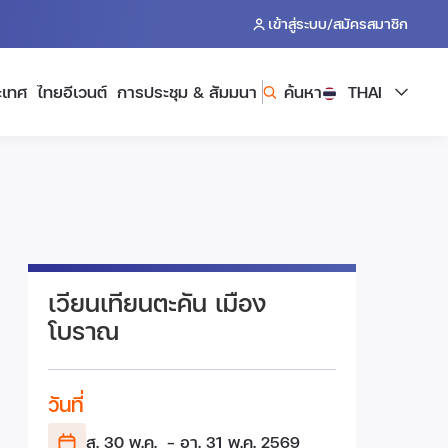
/
เข้าสู่ระบบ
สมัครสมาชิก
ะเทศ
ไทยอีเวนต์
การประชุม & สัมมนา
ค้นหา
THAI
เวียนเทียนตะคัน เมือง
โบราณ
วันที่
ส. 30 พ.ค.
- อา. 31 พ.ค.
2569