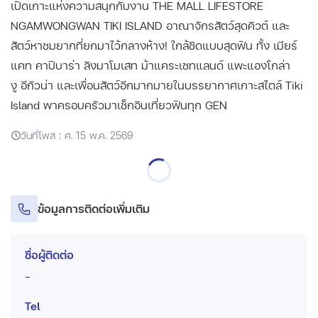
เปิดเกาะแห่งความสนุกกับงาน THE MALL LIFESTORE
NGAMWONGWAN TIKI ISLAND ️อาณาจักรสัตว์สุดคิวต์ และ
สัตว์หาชมยากที่ยกมาไว้กลางห้าง! ใกล้ชิดแบบสุดฟิน ทั้ง เมียร์
แคท คาปิบาร่า ลิงมาโมเสท ม้าแคระเชทแลนด์ แพะแองโกล่า
งู อีกัวน่า และเพื่อนสัตว์อีกมากมายในบรรยากาศเกาะสไตล์ Tiki
Island พาครอบครัวมาเช็กอินเที่ยวฟินทุก GEN​
วันที่โพส : ศ. 15 พ.ค. 2569
ข้อมูลการติดต่อเพิ่มเติม
ชื่อผู้ติดต่อ
-
Tel