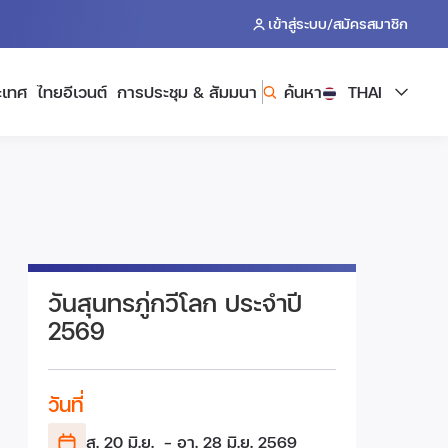
/
เข้าสู่ระบบ
สมัครสมาชิก
ะเทศ
ไทยอีเวนต์
การประชุม & สัมมนา
ค้นหา
THAI
วันสุนทรภู่กวีโลก ประจำปี
2569
วันที่
ส. 20 มิ.ย.
- อา. 28 มิ.ย.
2569