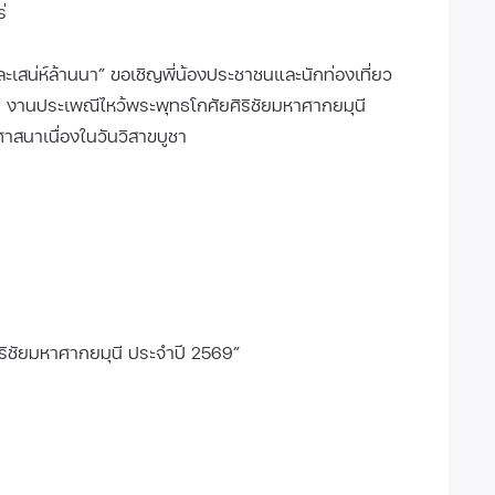
่
ะเสน่ห์ล้านนา” ขอเชิญพี่น้องประชาชนและนักท่องเที่ยว
 งานประเพณีไหว้พระพุทธโกศัยศิริชัยมหาศากยมุนี
ศาสนาเนื่องในวันวิสาขบูชา
ิริชัยมหาศากยมุนี ประจำปี 2569”