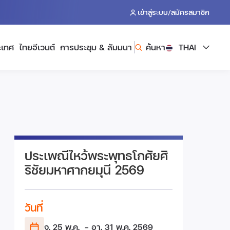
/
เข้าสู่ระบบ
สมัครสมาชิก
ะเทศ
ไทยอีเวนต์
การประชุม & สัมมนา
ค้นหา
THAI
ประเพณีไหว้พระพุทธโกศัยศิ
ริชัยมหาศากยมุนี 2569
วันที่
จ. 25 พ.ค.
- อา. 31 พ.ค.
2569