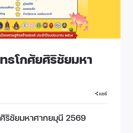
ทธโกศัยศิริชัยมหา
แชร์
ศิริชัยมหาศากยมุนี 2569