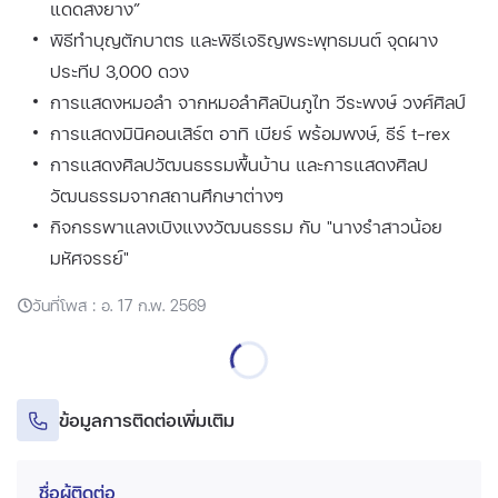
แดดสงยาง”
พิธีทำบุญตักบาตร และพิธีเจริญพระพุทธมนต์ จุดผาง
ประทีป 3,000 ดวง
การแสดงหมอลำ จากหมอลำศิลปินภูไท วีระพงษ์ วงศ์ศิลป์
การแสดงมินิคอนเสิร์ต อาทิ เบียร์ พร้อมพงษ์, ธีร์ t-rex
การแสดงศิลปวัฒนธรรมพื้นบ้าน และการแสดงศิลป
วัฒนธรรมจากสถานศึกษาต่างๆ
กิจกรรพาแลงเบิงแงงวัฒนธรรม กับ "นางรำสาวน้อย
มหัศจรรย์"
วันที่โพส : อ. 17 ก.พ. 2569
ข้อมูลการติดต่อเพิ่มเติม
ชื่อผู้ติดต่อ