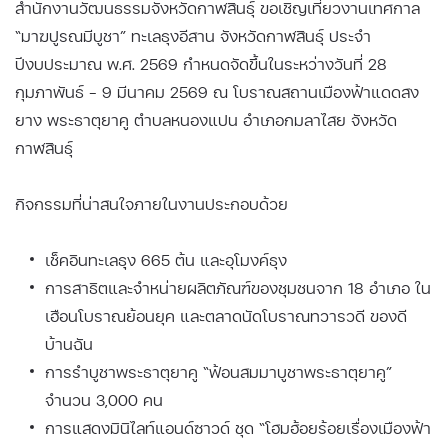
สำนักงานวัฒนธรรมจังหวัดกาฬสินธุ์ ขอเชิญเที่ยวงานเทศกาล
“มาฆปูรณมีบูชา” ทะเลธุงอีสาน จังหวัดกาฬสินธุ์ ประจำ
ปีงบประมาณ พ.ศ. 2569 กำหนดจัดขึ้นในระหว่างวันที่ 28
กุมภาพันธ์ - 9 มีนาคม 2569 ณ โบราณสถานเมืองฟ้าแดดสง
ยาง พระธาตุยาคู ตำบลหนองแปน อำเภอกมลาไสย จังหวัด
กาฬสินธุ์
กิจกรรมที่น่าสนใจภายในงานประกอบด้วย
เช็คอินทะเลธุุง 665 ต้น และอุโมงค์ธุง
การสาธิตและจำหน่ายผลิตภัณฑ์ของชุมชนจาก 18 อำเภอ ใน
เฮือนโบราณย้อนยุค และตลาดนัดโบราณทวารวดี ของดี
บ้านฉัน
การรำบูชาพระธาตุยาคู “ฟ้อนสมมาบูชาพระธาตุยาคู”
จำนวน 3,000 คน
การแสดงมินิไลท์แอนด์ซาวด์ ชุด “โฮมฮ้อยร้อยเรื่องเมืองฟ้า