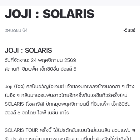
JOJI : SOLARIS
เปิดชม 64
แชร์
JOJI : SOLARIS
วันที่จัดงาน: 24 พฤศจิกายน 2569
สถานที่: อิมแพ็ค เอ็กซิบิชั่น ฮอลล์ 5
Joji (โจจิ) ศิลปินขวัญใจเจนซี เจ้าของบทเพลงข้างนอกฮา ๆ ข้าง
ในฮือ ๆ กลับมาเจอแฟนชาวไทยอีกครั้งกับเอเชียทัวร์ครั้งใหม่
SOLARIS (โซลาริส) ปักหมุดพฤศจิกายนนี้ ที่อิมแพ็ค เอ็กซิบิชัน
ฮอลล์ 5 จัดโดย ไลฟ์ เนชั่น เทโร
SOLARIS TOUR ครั้งนี้ ใช้โปรดักชันแบบใหม่แบบสับ ชวนแฟน ๆ
รับประสบการณ์แบบภาพและเสียงแบบดื่มด่ำสมจริงให้ดำดิ่งไป