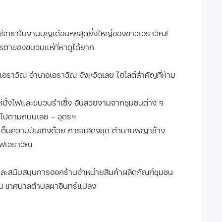
ทธาในงานบุญเดือนหกสุดยิ่งใหญ่ของชาวเอราวัณ!
าของขบวนแห่ที่หาดูได้ยาก
อราวัณ อำเภอเอราวัณ จังหวัดเลย ไฮไลต์สำคัญที่ห้าม
แห่บั้งไฟและขบวนรำเซิ้ง อันสวยงามจากชุมชนต่าง ๆ
หญ่ไปตามถนนเลย - อุดรฯ
 จัดเต็มความบันเทิงด้วย การแสดงชุด ตำนานพญาช้าง
ไฟเอราวัณ
ละสนับสนุนการออกร้านจำหน่ายสินค้าผลิตภัณฑ์ชุมชน
 ณ เทศบาลตำบลผาอินทร์แปลง