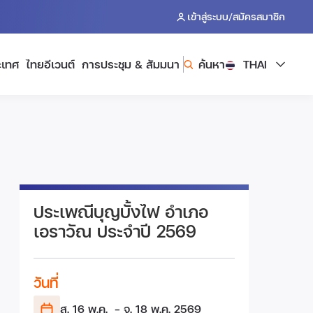
/
เข้าสู่ระบบ
สมัครสมาชิก
ะเทศ
ไทยอีเวนต์
การประชุม & สัมมนา
ค้นหา
THAI
ประเพณีบุญบั้งไฟ อำเภอ
เอราวัณ ประจำปี 2569
วันที่
ส. 16 พ.ค.
- จ. 18 พ.ค.
2569