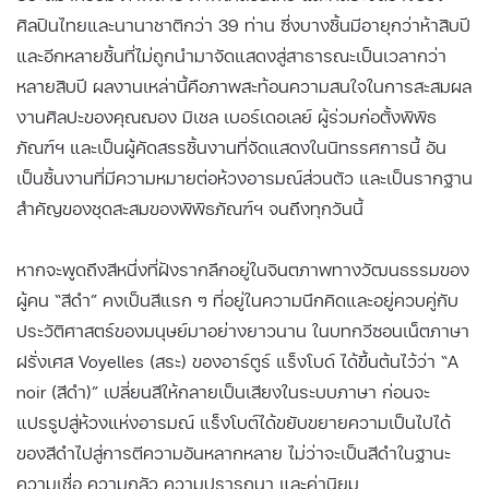
ศิลปินไทยและนานาชาติกว่า 39 ท่าน ซึ่งบางชิ้นมีอายุกว่าห้าสิบปี
และอีกหลายชิ้นที่ไม่ถูกนำมาจัดแสดงสู่สาธารณะเป็นเวลากว่า
หลายสิบปี ผลงานเหล่านี้คือภาพสะท้อนความสนใจในการสะสมผล
งานศิลปะของคุณฌอง มิเชล เบอร์เดอเลย์ ผู้ร่วมก่อตั้งพิพิธ
ภัณฑ์ฯ และเป็นผู้คัดสรรชิ้นงานที่จัดแสดงในนิทรรศการนี้ อัน
เป็นชิ้นงานที่มีความหมายต่อห้วงอารมณ์ส่วนตัว และเป็นรากฐาน
สำคัญของชุดสะสมของพิพิธภัณฑ์ฯ จนถึงทุกวันนี้
หากจะพูดถึงสีหนึ่งที่ฝังรากลึกอยู่ในจินตภาพทางวัฒนธรรมของ
ผู้คน “สีดำ” คงเป็นสีแรก ๆ ที่อยู่ในความนึกคิดและอยู่ควบคู่กับ
ประวัติศาสตร์ของมนุษย์มาอย่างยาวนาน ในบทกวีซอนเน็ตภาษา
ฝรั่งเศส Voyelles (สระ) ของอาร์ตูร์ แร็งโบด์ ได้ขึ้นต้นไว้ว่า “A
noir (สีดำ)” เปลี่ยนสีให้กลายเป็นเสียงในระบบภาษา ก่อนจะ
แปรรูปสู่ห้วงแห่งอารมณ์ แร็งโบต์ได้ขยับขยายความเป็นไปได้
ของสีดำไปสู่การตีความอันหลากหลาย ไม่ว่าจะเป็นสีดำในฐานะ
ความเชื่อ ความกลัว ความปรารถนา และค่านิยม