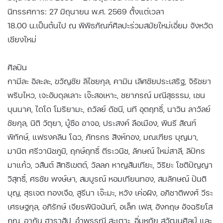
นิทรรศการ: 27 มิถุนายน พ.ศ. 2569 ตั้งแต่เวลา
18.00 น.เป็นต้นไป ณ พิพิธภัณฑ์ศิลปะร่วมสมัยใหม่เอี่ยม จังหวัด
เชียงใหม่
ศิลปิน
กามีละ อิละละ, ขวัญชัย ลิไชยกุล, คามิน เลิศชัยประเสริฐ, จิรัชยา
พริบไหว, เจะอับดุลเลาะ เจ๊ะสอเหาะ, ชยาภรณ์ มณีสุธรรม, เชน
บุนนาค, ไดโด โมริยามะ, ถวัลย์ ดัชนี, นที อุตฤทธิ์, นาวิน ลาวัลย์
ชัยกุล, นิติ วัตุยา, บู้ซือ อาจอ, ประสงค์ ลือเมือง, พินรี สัณฑ์
พิทักษ์, แฟรงคลิน โฉว, ภัทรกร สิงห์ทอง, มณเฑียร บุญมา,
มานิต ศรีวานิชภูมิ, ฤกษ์ฤทธิ์ ตีระวนิช, ลักษณ์ ใหม่สาลี, ลิปิกร​
มาแก้ว, วสันต์ สิทธิเขตต์, วัลลภ หาญสันเทียะ, วิริยะ โชติปัญญา
วิสุทธิ์, ศรชัย พงษ์ษา, สมบูรณ์ หอมเทียนทอง, สมลักษณ์ ปันติ
บุญ, สุรเจต ทองเจือ, สูรีนา เจ๊ะมะ, หวัง เค่อผิง, อภิชาติ​พงศ์ วีระ
เศรษฐกุล, อภิรักษ์ เจียรพินิจนันท์, อเล็ก เฟส, อังกฤษ อัจฉริยโส
ภณ, อากัน ฮาราฮัป, อําพรรณี สะเตาะ, อิ่มหทัย สุวัฒนศิลป์ และ