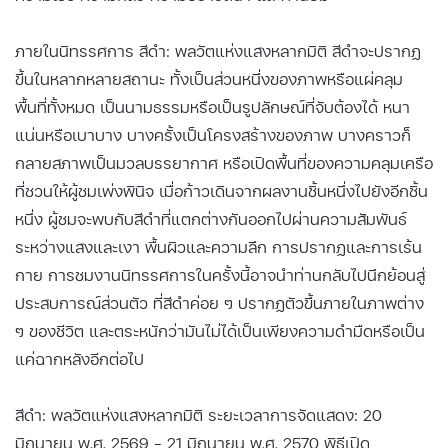
ภายในนิทรรศการ สีดำ: พลวัตแห่งแสงหลากมิติ สีดำจะปรากฏ
ขึ้นในหลากหลายสถานะ ทั้งเป็นส่วนหนึ่งของภาพหรือแผ่คลุม
พื้นที่ทั้งหมด เป็นนามธรรมหรือเป็นรูปลักษณ์ที่จับต้องได้ หนา
แน่นหรือเบาบาง บางครั้งเป็นโครงสร้างของภาพ บางคราวก็
กลายสภาพเป็นมวลบรรยากาศ หรือเปิดพื้นที่ของความคลุมเครือ
ที่ชวนให้ผู้ชมเพ่งพินิจ เมื่อก้าวเดินจากผลงานชิ้นหนึ่งไปยังอีกชิ้น
หนึ่ง ผู้ชมจะพบกับสีดำที่แตกต่างกันออกไปผ่านความสัมพันธ์
ระหว่างแสงและเงา พื้นผิวและความลึก การปรากฏและการเร้น
กาย การชมงานนิทรรศการในครั้งนี้อาจนำท่านกลับไปนึกย้อนสู่
ประสบการณ์ส่วนตัว ที่สีดำค่อย ๆ ปรากฏตัวขึ้นภายในภาพต่าง
ๆ ของชีวิต และตระหนักว่ามันไม่ได้เป็นเพียงความดำมืดหรือเป็น
แค่ฉากหลังอีกต่อไป
สีดำ: พลวัตแห่งแสงหลากมิติ ระยะเวลาการจัดแสดง: 20
มิถุนายน พ.ศ. 2569 - 21 มิถุนายน พ.ศ. 2570 พิธีเปิด