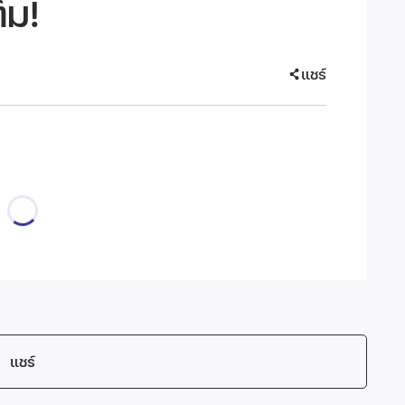
็ม!
แชร์
แชร์