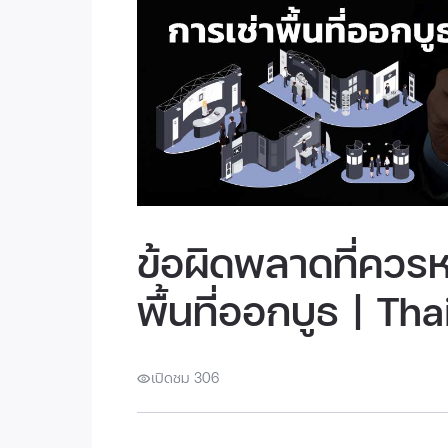
ข้อผิดพลาดที่ควรห
พื้นที่ออกบูธ | Th
เปิดชม 306