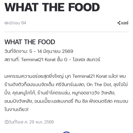
WHAT THE FOOD
เปิดชม 64
แชร์
WHAT THE FOOD
วันที่จัดงาน: 5 - 14 มิถุนายน 2569
สถานที่: Terminal21 Korat ชั้น G - ไอเฟล สแควร์
มหกรรมความอร่อยสุดยิ่งใหญ่ บุก Terminal21 Korat แล้ว! พบ
ร้านดังตัวท็อปแบบจัดเต็ม ศรีจันทร์นมสด, On The Dot, ลุงใจไข่
ปิ้ง, คุณหนูโกโก้, ร้านยำโคตรแซ่บ, หมูทอดชาววัง วังหลัง,
ขนมปังวังหลัง, ขนมเปี๊ยะเอสเบเกอรี่ กิน ชิล ฟังดนตรีสด ครบจบ
ในงานเดียว!
วันที่โพส ศ. 29 พ.ค. 2569