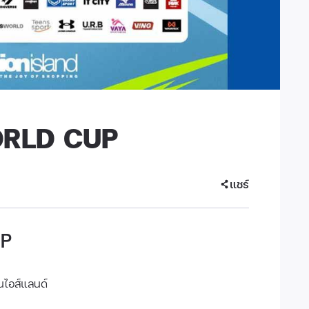
ORLD CUP
แชร์
UP
่นไอส์แลนด์