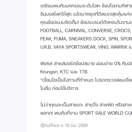
เตรียมพบกับมหกรรมระดับโลก ช้อปไอเทมกีฬ
อินบอลโลกให้สุด แล้วมาหยุดที่ดีลแรงสุดคุ้มแห
คุณช้อปแบบจัดเต็ม! ช้อปแบรนด์ดังครบในงานเ
FOOTBALL, CARNIVAL, CONVERSE, CROCS, 
PEAK, PUMA, SNEAKERS DOCK, SPIN, SP
U.R.B, VAYA SPORTSWEAR, VING, WARRIX แ
พิเศษ! สายสปอร์ตช้อปสบาย ผ่อนจ่าย 0% กับบัต
Krungsri, KTC และ TTB
*เงื่อนไขเป็นไปตามที่กำหนด โปรดตรวจสอบเงื่
โมชั่น ก่อนใช้บริการ
ไม่ว่าคุณจะเป็นสายเตะ สายวิ่ง สายฟิต หรือสาย
พลาด! พบกันที่งาน SPORT SALE WORLD CU
วันที่โพส ศ. 19 มิ.ย. 2569