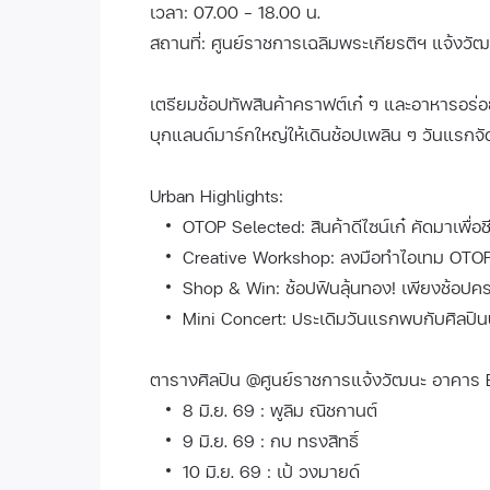
เวลา: 07.00 - 18.00 น.
สถานที่: ศูนย์ราชการเฉลิมพระเกียรติฯ แจ้งว
เตรียมช้อปทัพสินค้าคราฟต์เก๋ ๆ และอาหารอร่อย
บุกแลนด์มาร์กใหญ่ให้เดินช้อปเพลิน ๆ วันแรกจ
Urban Highlights:
OTOP Selected: สินค้าดีไซน์เก๋ คัดมาเพื่
Creative Workshop: ลงมือทำไอเทม OTOP 
Shop & Win: ช้อปฟินลุ้นทอง! เพียงช้อปครบ
Mini Concert: ประเดิมวันแรกพบกับศิลปินป
ตารางศิลปิน @ศูนย์ราชการแจ้งวัฒนะ อาคาร
8 มิ.ย. 69 : พูลิม ณิชกานต์
9 มิ.ย. 69 : กบ ทรงสิทธิ์
10 มิ.ย. 69 : เป้ วงมายด์