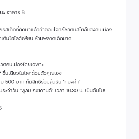
ัฒนะ อาคาร B
รสเด็ดที่คัดมาแล้วว่าตอบโจทย์ชีวิตมีสไตล์ของคนเมือง
ัดเต็มไฮไลต์เพียบ ห้ามพลาดเด็ดขาด
อชีวิตคนเมืองโดยเฉพาะ
ชิ้นเดียวในโลกด้วยตัวคุณเอง
 500 บาท ก็มีสิทธิ์ร่วมลุ้นรับ "ทองคำ"
ระจำวัน "พูลิม ณิชกานต์" เวลา 16.30 น. เป็นต้นไป!
 B