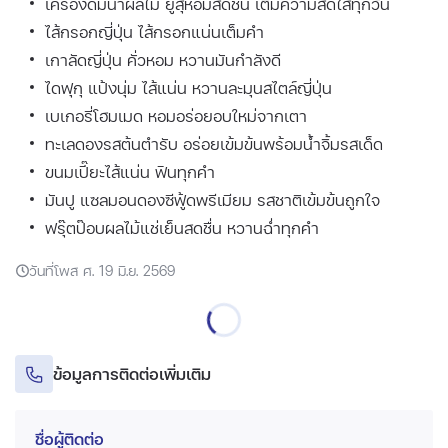
เครื่องดื่มน้ำผลไม้ ยูสุหอมสดชื่น เติมความสดใสทุกวัน
ไส้กรอกญี่ปุ่น ไส้กรอกแน่นเต็มคำ
เกาลัดญี่ปุ่น คั่วหอม หวานมันกำลังดี
ไดฟุกุ แป้งนุ่ม ไส้แน่น หวานละมุนสไตล์ญี่ปุ่น
เบเกอรี่โฮมเมด หอมอร่อยอบใหม่จากเตา
ทะเลดองรสต้นตำรับ อร่อยเข้มข้นพร้อมน้ำจิ้มรสเด็ด
ขนมเปี๊ยะไส้แน่น ฟินทุกคำ
มันปู แซลมอนดองซีฟู้ดพรีเมียม รสชาติเข้มข้นถูกใจ
ฟรุ๊ตป๊อบผลไม้แช่เย็นสดชื่น หวานฉ่ำทุกคำ
วันที่โพส ศ. 19 มิ.ย. 2569
ข้อมูลการติดต่อเพิ่มเติม
ชื่อผู้ติดต่อ