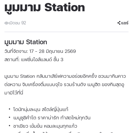
มูมมาม Station
เปิดชม 92
แชร์
มูมมาม Station
วันที่จัดงาน: 17 - 28 มิถุนายน 2569
สถานที่: แฟชั่นไอส์แลนด์ ชั้น 3
มูมมาม Station กลับมาเสิร์ฟความอร่อยอีกครั้ง ชวนมากินคาว
ต่อหวาน จิบเครื่องดื่มแบบจุใจ รวมร้านดัง เมนูฮิต ของกินสุดอู
มามิไว้ที่นี่
โดนัทนุ่มละมุน สไตล์ญี่ปุ่นแท้
เมนูซูชิคำโต ราคาน่ารัก ทำสดใหม่ทุกวัน
ชาเขียว เข้มข้น หอมละมุนทุกแก้ว