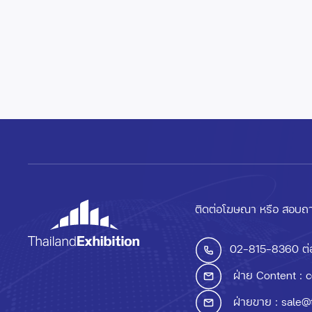
ติดต่อโฆษณา หรือ สอบถา
02-815-8360
ต่
ฝ่าย Content :
c
ฝ่ายขาย :
sale@