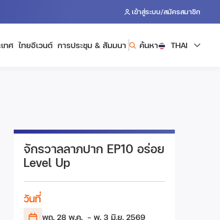
/
เข้าสู่ระบบ
สมัครสมาชิก
ะเทศ
ไทยอีเวนต์
การประชุม & สัมมนา
ค้นหา
THAI
จักรวาลลาภปาก EP10 อร่อย
Level Up
วันที่
พฤ. 28 พ.ค.
- พ. 3 มิ.ย.
2569