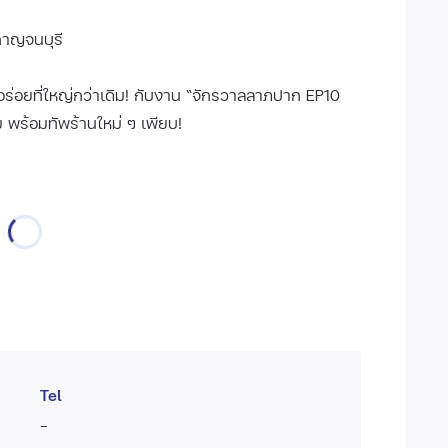
 กาญจนบุรี
มอร่อยที่ใหญ่กว่าเดิม! กับงาน “จักรวาลลาภปาก EP10
 พร้อมทัพร้านใหม่ ๆ เพียบ!
Tel
-