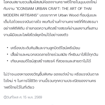
ไอคอนสยามชวนสัมผัสเสน่ห์ของงานคราฟต์ไทยในมุมมองใหม่
กับงาน “ICONSIAM URBAN CRAFT: THE ART OF THAI
MODERN ARTISANS” บรรยากาศ Urban Wood ที่อบอุ่นและ
เต็มไปด้วยแรงบันดาลใจ พบกับร้านค้างานคราฟต์ที่คัดสรรมา
อย่างพิถีพิถัน ถ่ายทอดความคิดสร้างสรรค์ผ่านผลงานที่ผสาน
งานฝีมือและไลฟ์สไตล์ยุคใหม่ได้อย่างลงตัว
เครื่องประดับหินสีและงานลูกปัดดีไซน์พรีเมียม
เสื้อผ้าและหมวกลวดลายไทยร่วมสมัย ที่หยิบมาใส่ได้ทุกวัน
เทียนหอมดีไซน์สุดสร้างสรรค์ ที่สวยจนละสายตาไม่ได้
ไม่ว่าจะมองหาของขวัญชิ้นพิเศษ ของแต่งบ้าน หรือแรงบันดาล
ใจใหม่ ๆ ในการใช้ชีวิต งานนี้รวมทุกความประณีตของงานคร
าฟต์ไทยไว้ในที่เดียว
วันที่โพส ศ. 15 พ.ค. 2569