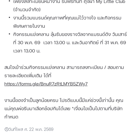
เพียงลงทะเบียนหน้างาน รับฟรีทันที ถุงผ้า My Little Club
(จำนวนจำกัด)
งานนี้รวมแบรนด์คุณภาพที่คุณแม่ไว้วางใจ และกิจกรรม
พิเศษภายในงาน
กิจกรรมแข่งคลาน ลุ้นรับของรางวัลจากแบรนด์ดัง วันเสาร์
ที่ 30 พ.ค. 69 เวลา 13.00 น. และวันอาทิตย์ ที่ 31 พ.ค. 69
เวลา 13.00 น.
สนใจเข้าร่วมกิจกรรมแข่งคลาน สามารถลงทะเบียน / สอบถาม
รายละเอียดเพิ่มเติม ได้ที่
https://forms.gle/BnuR7zRtLMYB5ZWy7
งานนี้ของจำเป็นลูกน้อยครบ โปรดีแบบนี้มีแค่ช่วงนี้เท่านั้น คุณ
แม่คุณพ่อรีบมาเลือกช้อปกันได้เลย *เงื่อนไขเป็นไปตามที่บริษัท
กำหนด
วันที่โพส ศ. 22 พ.ค. 2569