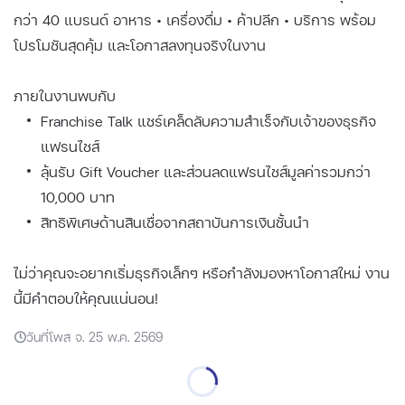
กว่า 40 แบรนด์ อาหาร • เครื่องดื่ม • ค้าปลีก • บริการ พร้อม
โปรโมชันสุดคุ้ม และโอกาสลงทุนจริงในงาน
ภายในงานพบกับ
Franchise Talk แชร์เคล็ดลับความสำเร็จกับเจ้าของธุรกิจ
แฟรนไชส์
ลุ้นรับ Gift Voucher และส่วนลดแฟรนไชส์มูลค่ารวมกว่า
10,000 บาท
สิทธิพิเศษด้านสินเชื่อจากสถาบันการเงินชั้นนำ
ไม่ว่าคุณจะอยากเริ่มธุรกิจเล็กๆ หรือกำลังมองหาโอกาสใหม่ งาน
นี้มีคำตอบให้คุณแน่นอน!
วันที่โพส จ. 25 พ.ค. 2569