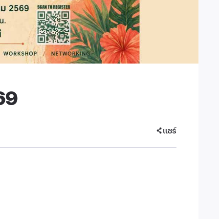
69
แชร์