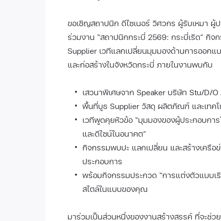
ขอเชิญสถาปนิก ดีไซเนอร์ วิศวกร ผู้รับเหมา ผู
ร่วมงาน “สถาปนิกกระบี่ 2569: กระบี่เริด” กิ
Supplier เวทีแลกเปลี่ยนมุมมองด้านการออ
และก่อสร้างในจังหวัดกระบี่ ภายในงานพบกับ
เสวนาพิเศษจาก Speaker บริษัท Stu/D/O 
พื้นที่บูธ Supplier วัสดุ ผลิตภัณฑ์ และเ
เวทีพูดคุยหัวข้อ “มุมมองของผู้ประกอบก
และดีไซน์ในอนาคต”
กิจกรรมพบปะ แลกเปลี่ยน และสร้างเครือข่า
ประกอบการ
พร้อมกิจกรรมประกวด “การแต่งตัวแบบเริด”
สไตล์ในแบบของคุณ
มาร่วมเป็นส่วนหนึ่งของงานสร้างสรรค์ ที่จะช