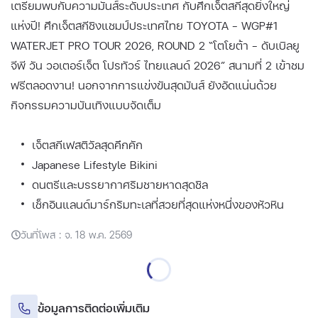
เตรียมพบกับความมันส์ระดับประเทศ กับศึกเจ็ตสกีสุดยิ่งใหญ่
แห่งปี! ศึกเจ็ตสกีชิงแชมป์ประเทศไทย TOYOTA - WGP#1
WATERJET PRO TOUR 2026, ROUND 2 “โตโยต้า - ดับเบิลยู
จีพี วัน วอเตอร์เจ็ต โปรทัวร์ ไทยแลนด์ 2026” สนามที่ 2 เข้าชม
ฟรีตลอดงาน! นอกจากการแข่งขันสุดมันส์ ยังอัดแน่นด้วย
กิจกรรมความบันเทิงแบบจัดเต็ม
เจ็ตสกีเฟสติวัลสุดคึกคัก
Japanese Lifestyle Bikini
ดนตรีและบรรยากาศริมชายหาดสุดชิล
เช็กอินแลนด์มาร์กริมทะเลที่สวยที่สุดแห่งหนึ่งของหัวหิน
วันที่โพส : จ. 18 พ.ค. 2569
ข้อมูลการติดต่อเพิ่มเติม