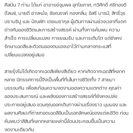
ศิลปิน 7 ท่าน ได้แก่ อาจารย์จุมพล อุทโยภาศ, ทวีศักดิ์ ศรีทองดี
(โลเล), นายดี ช่างหม้อ, ชัยณรงค์ กองกลิ่น, อิสรี บารมี, สิทธิ์วุธ
ปราบริปู และ ปัณพัท เตชเมธากุล ผู้เดินทางผ่านช่วงเวลาที่แตก
ต่างกันของชีวิตและการสร้างสรรค์ ผ่านทั้งการค้นพบ ความ
สำเร็จ การเปลี่ยนแปลง การยอมรับ และการเติบโต แต่ยังคง
รักษาเฉดสีและตัวตนของตนเองเอาไว้ท่ามกลางกระแสที่
เปลี่ยนแปลงอยู่เสมอ
สายรุ้งไม่ได้เกิดจากเฉดสีเพียงสีเดียว หากเกิดจากเฉดสีที่หลาก
หลาย นิทรรศการนี้จึงเป็นพื้นที่ที่เส้นทางชีวิตทั้ง 7 สายมา
บรรจบกัน เพื่อสะท้อนความงดงามของความแตกต่าง คุณค่า
ของประสบการณ์ และพลังของการสร้างสรรค์ที่ยังคงเปล่ง
ประกายอยู่เสมอ ชวนคุณออกเดินทางผ่านเรื่องราว มุมมอง และ
ผลงานศิลปะที่ถ่ายทอดเฉดสีอันเป็นเอกลักษณ์ของแต่ละชีวิต ก่อน
ค้นพบว่าสีสันที่หลากหลายเหล่านี้ล้วนประกอบขึ้นเป็นความ
งดงามเดียวกัน