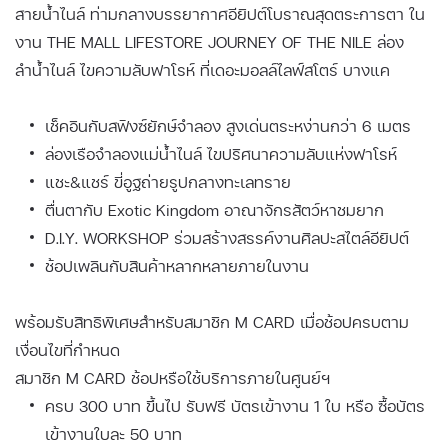
สายน้ำไนล์ ท่ามกลางบรรยากาศอียิปต์โบราณสุดตระการตา ใน
งาน THE MALL LIFESTORE JOURNEY OF THE NILE ล่อง
ลำน้ำไนล์ ไขความลับฟาโรห์ ที่เดอะมอลล์ไลฟ์สโตร์ บางแค
เช็คอินกับสฟิงซ์ยักษ์จำลอง สูงเด่นตระหง่านกว่า 6 เมตร​​
ล่องเรือจำลองแม่น้ำไนล์ ไขปริศนาความลับแห่งฟาโรห์​​
แชะ&แชร์ ขี่อูฐถ่ายรูปกลางทะเลทราย ​​
ตื่นตากับ Exotic Kingdom อาณาจักรสัตว์หาชมยาก​​
D.I.Y. WORKSHOP ร่วมสร้างสรรค์งานศิลปะสไตล์อียิปต์ ​​
ช้อปเพลินกับสินค้าหลากหลายภายในงาน​​
พร้อมรับสิทธิพิเศษสำหรับสมาชิก M CARD เมื่อช้อปครบตาม
เงื่อนไขที่กำหนด ​​
สมาชิก M CARD ช้อปหรือใช้บริการภายในศูนย์ฯ ​​
ครบ 300 บาท ขึ้นไป รับฟรี บัตรเข้างาน 1 ใบ หรือ ซื้อบัตร
เข้างานใบละ 50 บาท​​