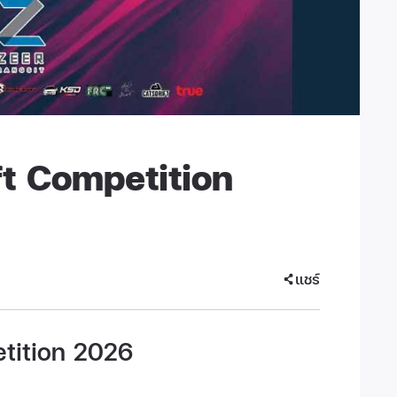
ft Competition
แชร์
etition 2026