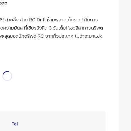
งสิต
! สายซิ่ง สาย RC Drift ห้ามพลาดเด็ดขาด! ศึกการ
วามมันส์ ที่เซียร์รังสิต 3 วันเต็ม! โชว์ลีลาการดริฟต์
พลสุดยอดนักดริฟต์ RC จากทั่วประเทศ ไม่ว่าจะมาแข่ง
Tel