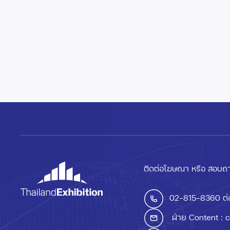
ติดต่อโฆษณา หรือ สอบถา
02-815-8360
ต่
ฝ่าย Content :
c