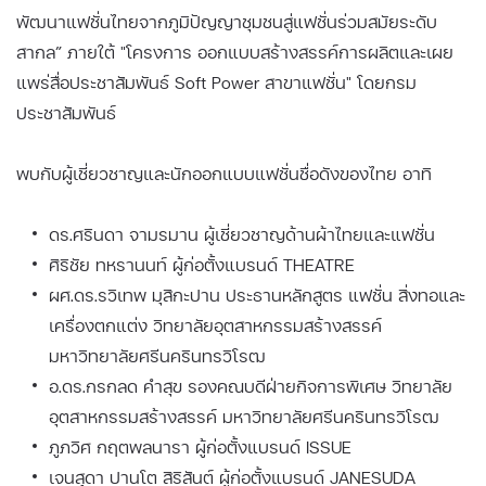
พัฒนาแฟชั่นไทยจากภูมิปัญญาชุมชนสู่แฟชั่นร่วมสมัยระดับ
สากล” ภายใต้ "โครงการ ออกแบบสร้างสรรค์การผลิตและเผย
แพร่สื่อประชาสัมพันธ์ Soft Power สาขาแฟชั่น" โดยกรม
ประชาสัมพันธ์
พบกับผู้เชี่ยวชาญและนักออกแบบแฟชั่นชื่อดังของไทย อาทิ
ดร.ศรินดา จามรมาน ผู้เชี่ยวชาญด้านผ้าไทยและแฟชั่น
ศิริชัย ทหรานนท์ ผู้ก่อตั้งแบรนด์ THEATRE
ผศ.ดร.รวิเทพ มุสิกะปาน ประธานหลักสูตร แฟชั่น สิ่งทอและ
เครื่องตกแต่ง วิทยาลัยอุตสาหกรรมสร้างสรรค์
มหาวิทยาลัยศรีนครินทรวิโรฒ
อ.ดร.กรกลด คำสุข รองคณบดีฝ่ายกิจการพิเศษ วิทยาลัย
อุตสาหกรรมสร้างสรรค์ มหาวิทยาลัยศรีนครินทรวิโรฒ
ภูภวิศ กฤตพลนารา ผู้ก่อตั้งแบรนด์ ISSUE
เจนสุดา ปานโต สิริสันต์ ผู้ก่อตั้งแบรนด์ JANESUDA