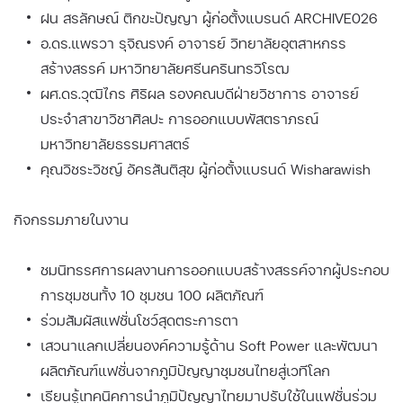
ฝน สรลักษณ์ ติกขะปัญญา ผู้ก่อตั้งแบรนด์ ARCHIVE026
อ.ดร.แพรวา รุจิณรงค์ อาจารย์ วิทยาลัยอุตสาหกรร
สร้างสรรค์ มหาวิทยาลัยศรีนครินทรวิโรฒ
ผศ.ดร.วุฒิไกร ศิริผล รองคณบดีฝ่ายวิชาการ อาจารย์
ประจำสาขาวิชาศิลปะ การออกแบบพัสตราภรณ์
มหาวิทยาลัยธรรมศาสตร์
คุณวิชระวิชญ์ อัครสันติสุข ผู้ก่อตั้งแบรนด์ Wisharawish
กิจกรรมภายในงาน
ชมนิทรรศการผลงานการออกแบบสร้างสรรค์จากผู้ประกอบ
การชุมชนทั้ง 10 ชุมชน 100 ผลิตภัณฑ์
ร่วมสัมผัสแฟชั่นโชว์สุดตระการตา
เสวนาแลกเปลี่ยนองค์ความรู้ด้าน Soft Power และพัฒนา
ผลิตภัณฑ์แฟชั่นจากภูมิปัญญาชุมชนไทยสู่เวทีโลก
เรียนรู้เทคนิคการนำภูมิปัญญาไทยมาปรับใช้ในแฟชั่นร่วม