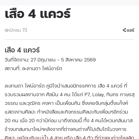
เสือ 4 แควร์
เปิดชม 73
แชร์
เสือ 4 แควร์
วันที่จัดงาน: 27 มิถุนายน - 5 สิงหาคม 2569
สถานที่: ละลานตา ไฟน์อาร์ต
ละลานตา ไฟน์อาร์ต ภูมิใจนำเสนอนิทรรศการ เสือ 4 แควร์ ที่
รวบรวมผลงานจาก ศิลปิน 4 คน ได้แก่ P7, Lolay, ทินกร กาษรสุ
วรรณ และวุฒิกร คงคา เป็นเพื่อนกัน ซึ่งเคยจับกลุ่มตั้งแก๊งค์
แสดงงานศิลปะ ทำหนังสือและกิจกรรมศิลปะกับเพื่อนๆอีกร่วม
20 คน เมื่อ 20 กว่าปีก่อน มาถึงตอนนี้ ทั้ง 4 คนได้หวนกลับมาส
ร้างบทสนทนาใหม่ๆหลังจากที่ต่างคนต่างก็ไปเติบโตในวงการ
ศิลปะ เหมือนกับแม่น้ำ 4 สาย หรือ เสือ 4 ตัว ที่ต่างคนต่างไหลลัด