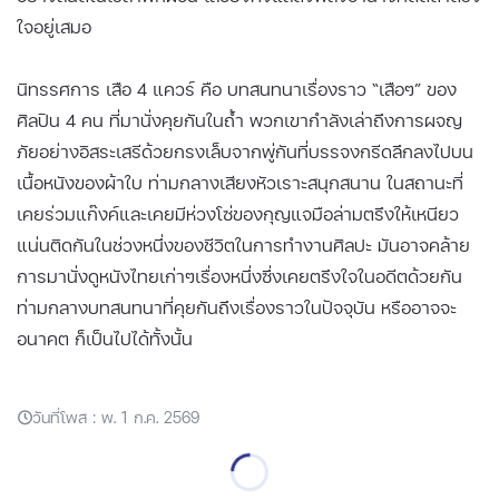
ใจอยู่เสมอ
นิทรรศการ เสือ 4 แควร์ คือ บทสนทนาเรื่องราว “เสือๆ” ของ
ศิลปิน 4 คน ที่มานั่งคุยกันในถ้ำ พวกเขากำลังเล่าถึงการผจญ
ภัยอย่างอิสระเสรีด้วยกรงเล็บจากพู่กันที่บรรจงกรีดลึกลงไปบน
เนื้อหนังของผ้าใบ ท่ามกลางเสียงหัวเราะสนุกสนาน ในสถานะที่
เคยร่วมแก๊งค์และเคยมีห่วงโซ่ของกุญแจมือล่ามตรึงให้เหนียว
แน่นติดกันในช่วงหนึ่งของชีวิตในการทำงานศิลปะ มันอาจคล้าย
การมานั่งดูหนังไทยเก่าๆเรื่องหนึ่งซึ่งเคยตรึงใจในอดีตด้วยกัน
ท่ามกลางบทสนทนาที่คุยกันถึงเรื่องราวในปัจจุบัน หรืออาจจะ
อนาคต ก็เป็นไปได้ทั้งนั้น
วันที่โพส : พ. 1 ก.ค. 2569