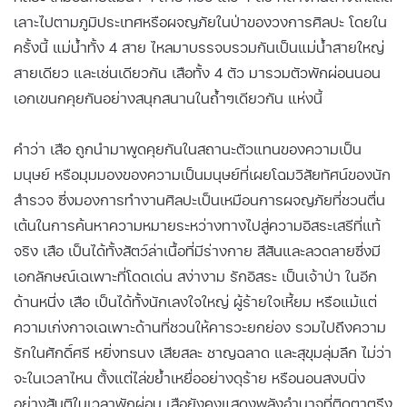
เลาะไปตามภูมิประเทศหรือผจญภัยในป่าของวงการศิลปะ โดยใน
ครั้งนี้ แม่น้ำทั้ง 4 สาย ไหลมาบรรจบรวมกันเป็นแม่น้ำสายใหญ่
สายเดียว และเช่นเดียวกัน เสือทั้ง 4 ตัว มารวมตัวพักผ่อนนอน
เอกเขนกคุยกันอย่างสนุกสนานในถ้ำๆเดียวกัน แห่งนี้
คำว่า เสือ ถูกนำมาพูดคุยกันในสถานะตัวแทนของความเป็น
มนุษย์ หรือมุมมองของความเป็นมนุษย์ที่เผยโฉมวิสัยทัศน์ของนัก
สำรวจ ซึ่งมองการทำงานศิลปะเป็นเหมือนการผจญภัยที่ชวนตื่น
เต้นในการค้นหาความหมายระหว่างทางไปสู่ความอิสระเสรีที่แท้
จริง เสือ เป็นได้ทั้งสัตว์ล่าเนื้อที่มีร่างกาย สีสันและลวดลายซึ่งมี
เอกลักษณ์เฉเพาะที่โดดเด่น สง่างาม รักอิสระ เป็นเจ้าป่า ในอีก
ด้านหนึ่ง เสือ เป็นได้ทั้งนักเลงใจใหญ่ ผู้ร้ายใจเหี้ยม หรือแม้แต่
ความเก่งกาจเฉเพาะด้านที่ชวนให้คารวะยกย่อง รวมไปถึงความ
รักในศักดิ์ศรี หยิ่งทรนง เสียสละ ชาญฉลาด และสุขุมลุ่มลึก ไม่ว่า
จะในเวลาไหน ตั้งแต่ไล่ขย้ำเหยื่ออย่างดุร้าย หรือนอนสงบนิ่ง
อย่างสันติในเวลาพักผ่อน เสือยังคงแสดงพลังอำนาจที่ติดตาตรึง