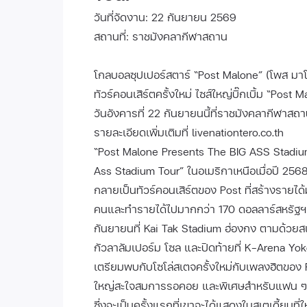
วันที่จัดงาน: 22 กันยายน 2569
สถานที่: ราชมังคลากีฬาสถาน
โกลบอลซุปเปอร์สตาร์ “Post Malone” (โพส มาโล
ทัวร์คอนเสิร์ตครั้งใหม่ ไซส์ใหญ่บิ๊กเบิ้ม “P
วันอังคารที่ 22 กันยายนนี้ที่ราชมังคลากีฬาส
รายละเอียดเพิ่มเติมที่ livenationtero.co.th
“Post Malone Presents The BIG ASS Stadium
Ass Stadium Tour” ในอเมริกาเหนือเมื่อปี 25
กลายเป็นทัวร์คอนเสิร์ตของ Post ที่สร้างรายไ
คนและทำรายได้ไปมากกว่า 170 ดอลลาร์สหรัฐฯ โดย
กันยายนที่ Kai Tak Stadium ฮ่องกง ตามด้วยสเ
กัวลาลัมเปอร์ม โซล และปิดท้ายที่ K-Arena Yo
เตรียมพบกับโซโล่สเตจครั้งใหม่กับเพลงฮิตของ
ใหญ่สะใจสมการรอคอย และพิเศษสำหรับแฟน ๆ ช
ซึ่งจะเป็นครั้งแรกที่เขาจะได้แสดงในสเตเดี้ยม