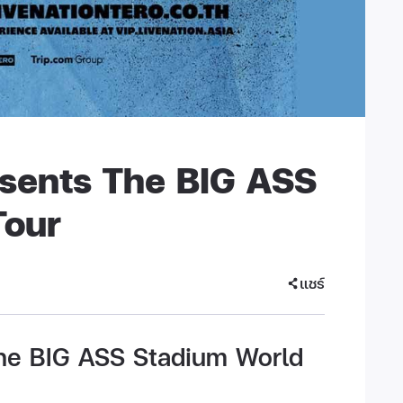
sents The BIG ASS
Tour
แชร์
he BIG ASS Stadium World