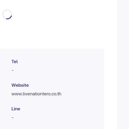
Tel
-
Website
www.livenationtero.co.th
Line
-