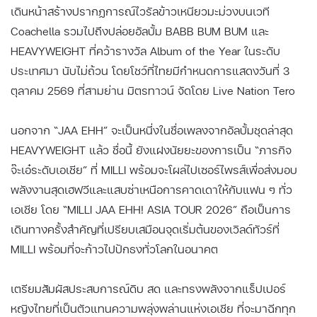
เดินหน้าสร้างปรากฏการณ์ไวรัลข้าวเหนียวมะม่วงบนเวที
Coachella รวมไปถึงปล่อยอัลบั้ม BABB BUM BUM และ
HEAVYWEIGHT ที่คว้ารางวัล Album of the Year ในระดับ
ประเทศมา นับไม่ถ้วน โดยโชว์ที่ไทยมีกำหนดการแสดงวันที่ 3
ตุลาคม 2569 ที่สามย่าน มิตรทาวน์ จัดโดย Live Nation Tero
นอกจาก “JAA EHH” จะเป็นหนึ่งในชื่อเพลงจากอัลบั้มชุดล่าสุด
HEAVYWEIGHT แล้ว ชื่อนี้ ยังแฝงนัยยะของการเป็น “ภารกิจ
จ๊ะเอ๋ระดับเอเชีย” ที่ MILLI พร้อมจะโผล่ไปเซอร์ไพรส์เพื่อส่งมอบ
พลังงานสุดเฮฟวีและแสบซ่าเหนือการคาดเดาให้กับแฟน ๆ ทั่ว
เอเชีย โดย “MILLI JAA EHH! ASIA TOUR 2026” ถือเป็นการ
เดินทางครั้งสำคัญที่เปรียบเสมือนจุดเริ่มต้นของเวิลด์ทัวร์ที่
MILLI พร้อมที่จะก้าวไปปักธงทั่วโลกในอนาคต
เตรียมสัมผัสประสบการณ์ดิบ สด และทรงพลังจากแร็ปเปอร์
หญิงไทยที่เป็นตัวแทนความพลุ่งพล่านแห่งเอเชีย ที่จะมาฉีกทุก