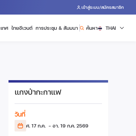
/
เข้าสู่ระบบ
สมัครสมาชิก
ะเทศ
ไทยอีเวนต์
การประชุม & สัมมนา
ค้นหา
THAI
แกงป่ากะกาแฟ
วันที่
ศ. 17 ก.ค.
- อา. 19 ก.ค.
2569