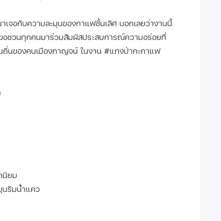
 มาเจอกับความละมุนของกาแฟชั้นเลิศ บอกเลยว่างานนี้
 ขอชวนทุกคนมาร่วมสัมผัสประสบการณ์ความอร่อยที่
พื้นถิ่นของคนเมืองกาญจน์ ในงาน #แกงป่ากะกาแฟ
า
ดนิยม
มุนริมน้ำแคว