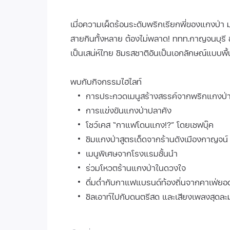
เมื่อความเผ็ดร้อนระดับพริกเรียกพี่ของแกงป่า
สายกินทั้งหลาย ต้องไม่พลาด! ททท.กาญจนบุรี
เป็นเสน่ห์ไทย ชิมรสชาติอันเป็นเอกลักษณ์แบบ
พบกับกิจกรรมไฮไลท์
การประกวดเมนูสร้างสรรค์จากพริกแกงป่
การแข่งขันแกงป่าปลาคัง
โชว์เคส “กาแฟโดนแกง!?” โดยเชฟบุ๊ค
ชิมแกงป่าสูตรเด็ดจากร้านดังเมืองกาญจน์
เมนูพิเศษจากโรงแรมชั้นนำ
ร่วมโหวตร้านแกงป่าในดวงใจ
ดื่มด่ำกับกาแฟแบรนด์ท้องถิ่นจากคาเฟ่ยอ
ชิลเอาท์ไปกับดนตรีสด และเสียงเพลงสุดละ