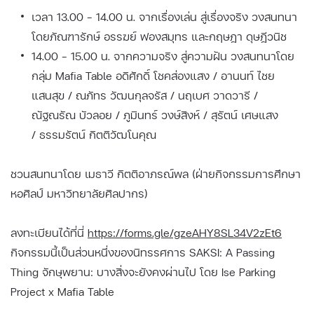
เวลา 13.00 – 14.00 น. จากเรื่องเล่น สู่เรื่องจริง วงสนทนา
โดยภัณฑารักษ์ อรรฆย์ ฟองสมุทร และกฤษฎา ดุษฎีวนิช
14.00 - 15.00 น. จากความจริง สู่ความฝัน วงสนทนาโดย
กลุ่ม Mafia Table อดิศักดิ์ โชคส่องแสง / อานนท์ ไชย
แสนสุข / ณภัทร วัฒนกุลจรัส / นฤเบศ วาดวารี /
ณัฐณรัณ บัวลอย / ภูมินทร์ วงษ์สิงห์ / สุรัตน์ เศษแสง
/ ธรรมรัตน์ กิตติวัฒโนคุณ
ชวนสนทนาโดย เมธาวี กิตติอาภรณ์พล (ฝ่ายกิจกรรมการศึกษา
หอศิลป์ มหาวิทยาลัยศิลปากร)
ลงทะเบียนได้ที่นี่
https://forms.gle/gzeAHY8SL34V2zEt6
กิจกรรมนี้เป็นส่วนหนึ่งของนิทรรศการ SAKSI: A Passing
Thing จักษุพยาน: บางสิ่งจะยังคงผ่านไป โดย Ise Parking
Project x Mafia Table