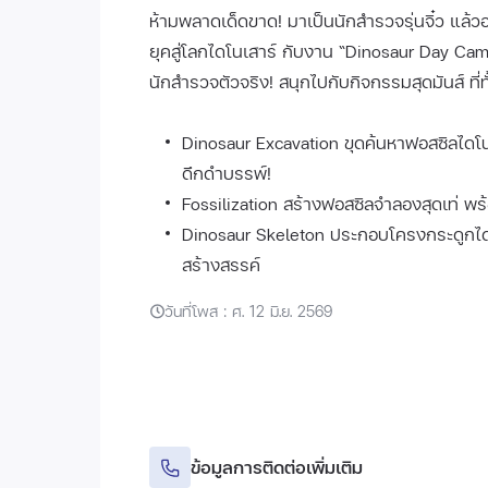
ห้ามพลาดเด็ดขาด! มาเป็นนักสำรวจรุ่นจิ๋ว แล
ยุคสู่โลกไดโนเสาร์ กับงาน “Dinosaur Day Cam
นักสำรวจตัวจริง! สนุกไปกับกิจกรรมสุดมันส์ ที่ทั
Dinosaur Excavation ขุดค้นหาฟอสซิลไดโน
ดึกดำบรรพ์!
Fossilization สร้างฟอสซิลจำลองสุดเท่ พร
Dinosaur Skeleton ประกอบโครงกระดูกไดโ
สร้างสรรค์
วันที่โพส : ศ. 12 มิ.ย. 2569
ข้อมูลการติดต่อเพิ่มเติม