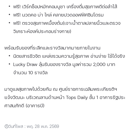
ฟรี! เวิร์กช็อปหมักคอมบูชา เครื่องดื่มสุขภาพดีต่อลำไส้
ฟรี! นวดคอ บ่า ไหล่ คลายปวดออฟฟิศซินโดรม
ฟรี! ตรวจสุขภาพเบื้องต้น(เจาะน้ำตาลปลายนิ้วและตรวจ
วิเคราะห์องค์ประกอบร่างกาย)
พร้อมรับของที่ระลึกและรางวัลมากมายภายในงาน
นิตยสารชีวจิต แหล่งรวมความรู้สุขภาพ อ่านง่าย ใช้ได้จริง
Lucky Draw ลุ้นรับของรางวัล มูลค่ารวม 2,000 บาท
จำนวน 10 รางวัล
มาดูแลสุขภาพไปด้วยกัน ณ ศูนย์ราชการเฉลิมพระเกียรติฯ
แจ้งวัฒนะ บริเวณลานด้านหน้า Tops Daily ชั้น 1 อาคารรัฐประ
ศาสนภักดี (อาคารบี)
วันที่โพส : พฤ. 28 พ.ค. 2569