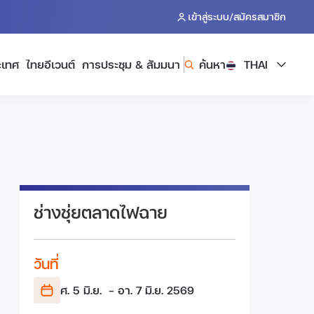
/
เข้าสู่ระบบ
สมัครสมาชิก
ะเทศ
ไทยอีเวนต์
การประชุม & สัมมนา
ค้นหา
THAI
ช่างชุ่ยตลาดไฟฉาย
วันที่
ศ. 5 มิ.ย.
- อา. 7 มิ.ย.
2569