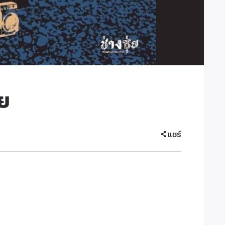
ย
แชร์