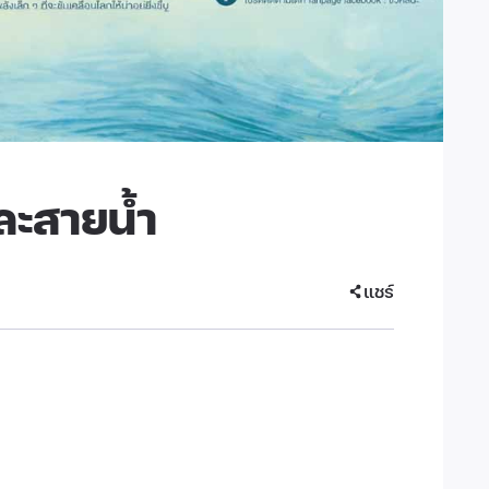
ละสายน้ำ
แชร์