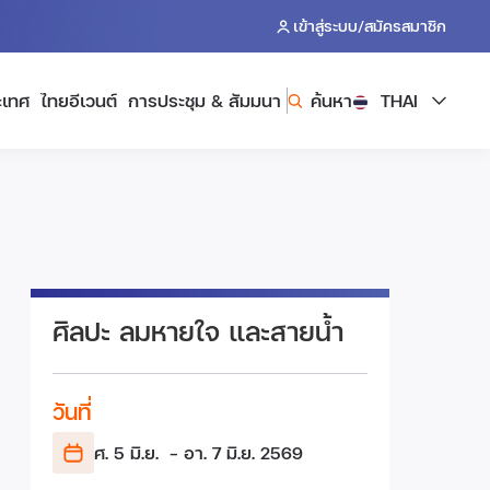
/
เข้าสู่ระบบ
สมัครสมาชิก
ะเทศ
ไทยอีเวนต์
การประชุม & สัมมนา
ค้นหา
THAI
ศิลปะ ลมหายใจ และสายน้ำ
วันที่
ศ. 5 มิ.ย.
- อา. 7 มิ.ย.
2569