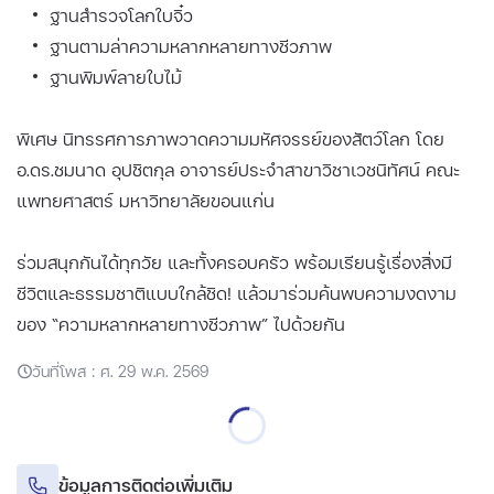
ฐานสำรวจโลกใบจิ๋ว
ฐานตามล่าความหลากหลายทางชีวภาพ
ฐานพิมพ์ลายใบไม้
พิเศษ นิทรรศการภาพวาดความมหัศจรรย์ของสัตว์โลก โดย
อ.ดร.ชมนาด อุปชิตกุล อาจารย์ประจำสาขาวิชาเวชนิทัศน์ คณะ
แพทยศาสตร์ มหาวิทยาลัยขอนแก่น
ร่วมสนุกกันได้ทุกวัย และทั้งครอบครัว พร้อมเรียนรู้เรื่องสิ่งมี
ชีวิตและธรรมชาติแบบใกล้ชิด! แล้วมาร่วมค้นพบความงดงาม
ของ “ความหลากหลายทางชีวภาพ” ไปด้วยกัน
วันที่โพส : ศ. 29 พ.ค. 2569
ข้อมูลการติดต่อเพิ่มเติม