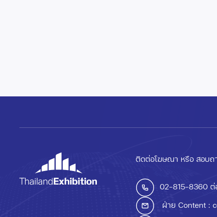
ติดต่อโฆษณา หรือ สอบถา
02-815-8360
ต่
ฝ่าย Content :
c