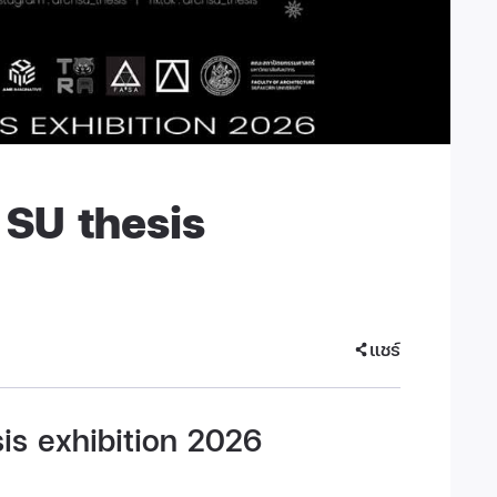
 SU thesis
แชร์
sis exhibition 2026