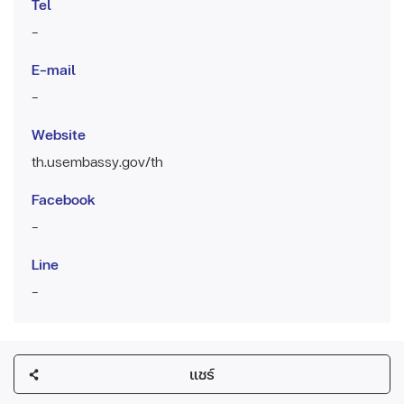
Tel
-
E-mail
-
Website
th.usembassy.gov/th
Facebook
-
Line
-
แชร์