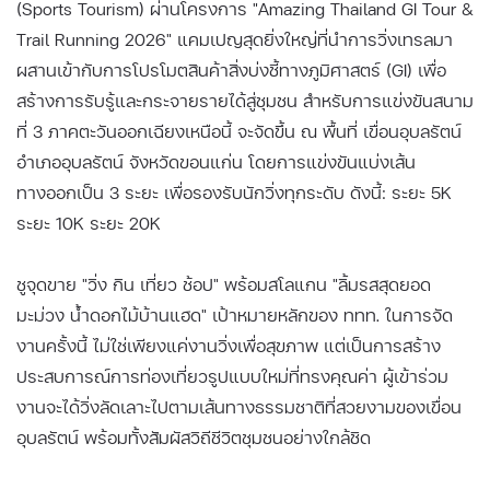
(Sports Tourism) ผ่านโครงการ "Amazing Thailand GI Tour &
Trail Running 2026" แคมเปญสุดยิ่งใหญ่ที่นำการวิ่งเทรลมา
ผสานเข้ากับการโปรโมตสินค้าสิ่งบ่งชี้ทางภูมิศาสตร์ (GI) เพื่อ
สร้างการรับรู้และกระจายรายได้สู่ชุมชน สำหรับการแข่งขันสนาม
ที่ 3 ภาคตะวันออกเฉียงเหนือนี้ จะจัดขึ้น ณ พื้นที่ เขื่อนอุบลรัตน์
อำเภออุบลรัตน์ จังหวัดขอนแก่น โดยการแข่งขันแบ่งเส้น
ทางออกเป็น 3 ระยะ เพื่อรองรับนักวิ่งทุกระดับ ดังนี้: ระยะ 5K
ระยะ 10K ระยะ 20K
ชูจุดขาย "วิ่ง กิน เที่ยว ช้อป" พร้อมสโลแกน "ลิ้มรสสุดยอด
มะม่วง น้ำดอกไม้บ้านแฮด" เป้าหมายหลักของ ททท. ในการจัด
งานครั้งนี้ ไม่ใช่เพียงแค่งานวิ่งเพื่อสุขภาพ แต่เป็นการสร้าง
ประสบการณ์การท่องเที่ยวรูปแบบใหม่ที่ทรงคุณค่า ผู้เข้าร่วม
งานจะได้วิ่งลัดเลาะไปตามเส้นทางธรรมชาติที่สวยงามของเขื่อน
อุบลรัตน์ พร้อมทั้งสัมผัสวิถีชีวิตชุมชนอย่างใกล้ชิด