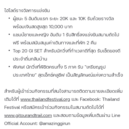
ไฮไลต์รางวัลการแข่งขัน
ผู้ชนะ 5 อันดับแรก ระยะ 20K และ 10K รับถ้วยรางวัล
พร้อมเงินสดสูงสุด 10,000 บาท
แชมป์ชายและหญิง อันดับ 1 รับสิทธิ์ลงแข่งขันสนามถัดไป
ฟรี พร้อมสนับสนุนค่าเดินทางและที่พัก 2 คืน
Top 20 GI SET สำหรับนักวิ่งที่ทำเวลาดีที่สุด รับเซ็ตของดี
ประจำถิ่นกลับบ้าน
พิเศษ! นักวิ่งที่พิชิตครบทั้ง 5 ภาค รับ “เหรียญรูป
ประเทศไทย” สุดเอ็กซ์คลูซีฟ เป็นสัญลักษณ์แห่งความสำเร็จ
สำหรับผู้เข้าร่วมกิจกรรมที่สนใจสามารถติดตามรายละเอียดเพิ่ม
เติมได้ที่
www.thailandfestival.org
และ Facebook: Thailand
Festival หรือสมัครเข้าร่วมกิจกรรมในสนามถัดไปได้ที่
www.gitourandtrail.com
และสอบถามข้อมูลเพิ่มเติมผ่าน Line
Official Account: @amazinggirun