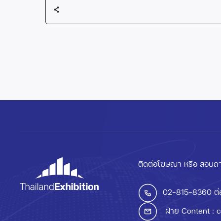
ติดต่อโฆษณา หรือ สอบถา
02-815-8360
ต่
ฝ่าย Content :
c