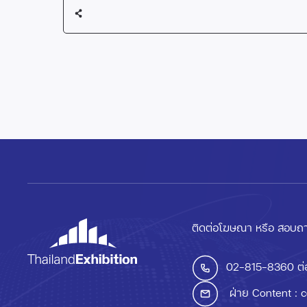
ติดต่อโฆษณา หรือ สอบถา
02-815-8360
ต่
ฝ่าย Content :
c