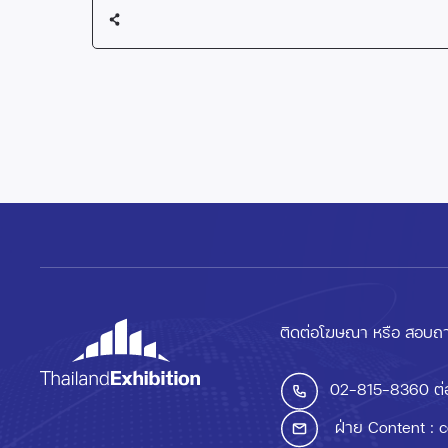
ติดต่อโฆษณา หรือ สอบถา
02-815-8360
ต่
ฝ่าย Content :
c