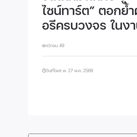
ไซน์ทาร์ต” ตอกย้ำผ
อรีครบวงจร ในง
เปิดชม 49
วันที่โพส พ. 27 พ.ค. 2569