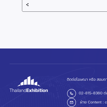
ติดต่อโฆษณา หรือ สอบถา
02-815-8360
ต่
ฝ่าย Content :
c