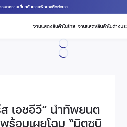
่าว
บทความ
เกี่ยวกับเรา
แพ็กเกจ
ติดต่อเรา
งานแสดงสินค้าในไทย
งานแสดงสินค้าในต่างปร
อร์ส เอชอีวี” นำทัพยนต
ร้อมเผยโฉม “มิตซูบิ