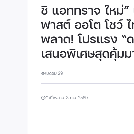
ชิ แอททราจ ใหม่” เ
ฟาสต์ ออโต โชว์ 
พลาด! โปรแรง “ดอ
เสนอพิเศษสุดคุ้
เปิดชม 29
วันที่โพส ศ. 3 ก.ค. 2569